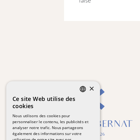
false
×
Ce site Web utilise des
CATALAN
cookies
SPANISH
Nous utilisons des cookies pour
personnaliser le contenu, les publicités et
FRENCH
analyser notre trafic. Nous partageons
ENGLISH
également des informations sur votre
utilisation de notre site avec nos