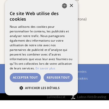
×
Barri de Bufaganyes 5
Ce site Web utilise des
CATALAN
cookies
17246 Santa Cristina d'Aro (Girona)
SPANISH
Nous utilisons des cookies pour
personnaliser le contenu, les publicités et
FRENCH
Google Maps
analyser notre trafic. Nous partageons
ENGLISH
également des informations sur votre
utilisation de notre site avec nos
partenaires de publicité et d"analyse qui
peuvent les combiner avec d"autres
informations que vous leur avez fournies ou
qu"ils ont collectées lors de votre utilisation
de leurs services.
En savoir plus
Contact
Politique de protection des données
ACCEPTER TOUT
REFUSER TOUT
Politique de confidentialité
Politique de cookies
Termes et conditions
AFFICHER LES DÉTAILS
Lu
X
media.cat
Ladeus Web Branding
STRICTEMENT NÉCESSAIRES
PERFORMANCE